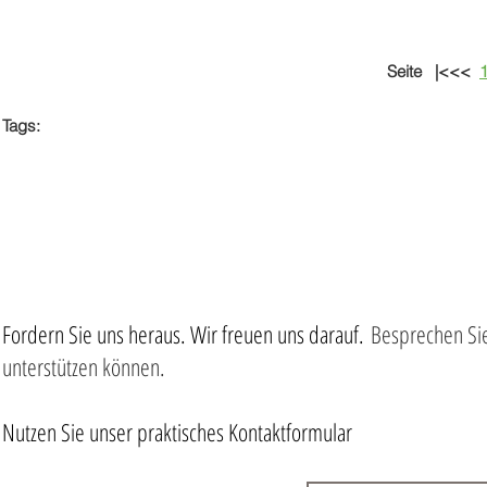
Seite
|<<<
Tags:
Visitenkarten aus Stein 2019 /2020
Badezimmer Modernisierung
Eckausbildungen
Mosaik / Glasmosaik
Speziell
Fordern Sie uns heraus. Wir freuen uns darauf.
Besprechen Sie
unterstützen können.
Nutzen Sie unser praktisches Kontaktformular