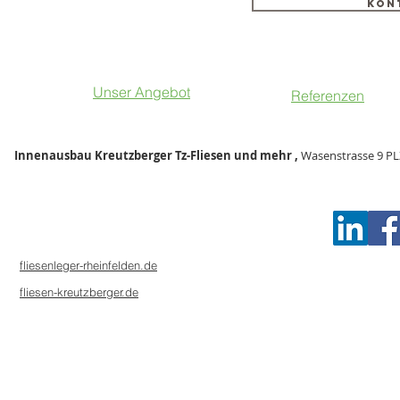
Kon
Unser Angebot
Referenzen
Ihr Fliesenleger für Wehr, Bad Säckingen, Schopfheim, Rheinfelden, Lörrach, Stein, Walbach, Murg, Laufenburg, Todmo
Innenausbau Kreutzberger Tz-Fliesen und mehr ,
Wasenstrasse 9 P
fliesenleger-rheinfelden.de
fliesen-kreutzberger.de